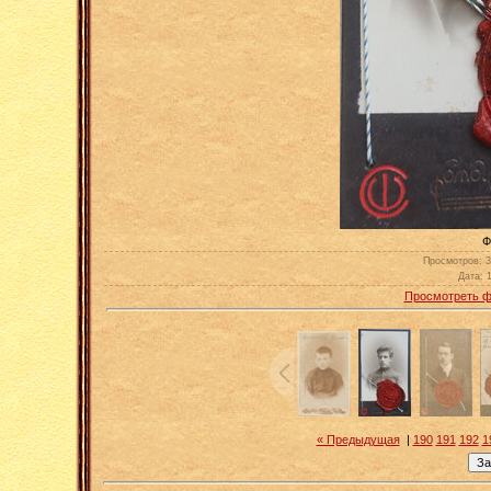
Фо
Просмотров
: 
Дата
: 
Просмотреть ф
« Предыдущая
|
190
191
192
1