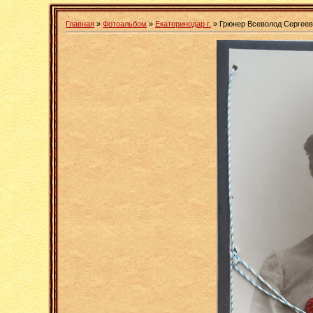
Главная
»
Фотоальбом
»
Екатеринодар г.
» Грюнер Всеволод Сергее