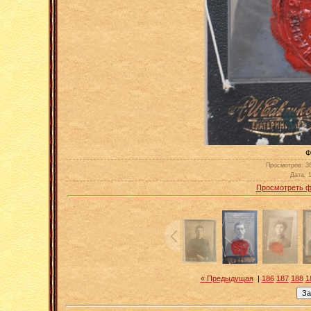
Фо
Просмотров
: 3
Дата
: 
Просмотреть ф
« Предыдущая
|
186
187
188
1