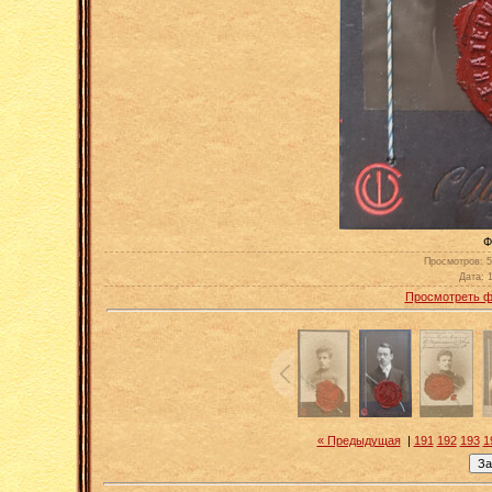
Фо
Просмотров
: 
Дата
: 
Просмотреть ф
« Предыдущая
|
191
192
193
1