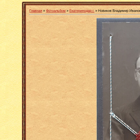
Главная
»
Фотоальбом
»
Екатеринодар г.
» Новиков Владимир Ивано