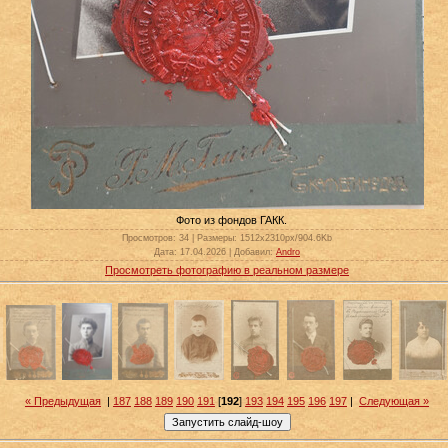
Фото из фондов ГАКК.
Просмотров
: 34 |
Размеры
: 1512x2310px/904.6Kb
Дата
: 17.04.2026 |
Добавил
:
Andro
Просмотреть фотографию в реальном размере
« Предыдущая
|
187
188
189
190
191
[
192
]
193
194
195
196
197
|
Следующая »