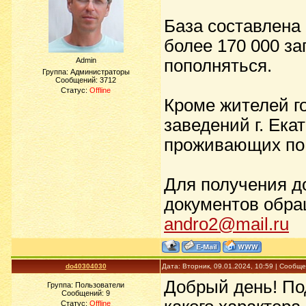
База составлена 
более 170 000 з
Admin
пополняться.
Группа: Администраторы
Сообщений:
3712
Статус:
Offline
Кроме жителей г
заведений г. Ек
проживающих по 
Для получения д
документов обра
andro2@mail.ru
do40304030
Дата: Вторник, 09.01.2024, 10:59 | Сообщ
Добрый день! По
Группа: Пользователи
Сообщений:
9
Статус:
Offline