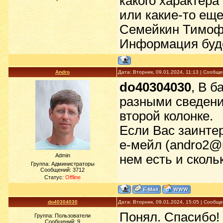
какого характера
или какие-то еще
Семейкин Тимофе
Информация буде
Andro
Дата: Вторник, 09.01.2024, 11:13 | Сообщ
do40304030
, В 
разными сведения
второй колонке.
Если Вас заинтер
е-мейл (andro2@m
Admin
нем есть и сколь
Группа: Администраторы
Сообщений:
3712
Статус:
Offline
do40304030
Дата: Вторник, 09.01.2024, 15:05 | Сообщ
Понял. Спасибо!
Группа: Пользователи
Сообщений:
9