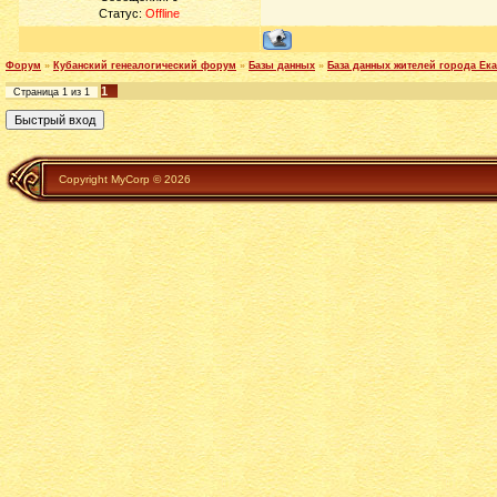
Статус:
Offline
Форум
»
Кубанский генеалогический форум
»
Базы данных
»
База данных жителей города Ек
1
Страница
1
из
1
Copyright MyCorp © 2026