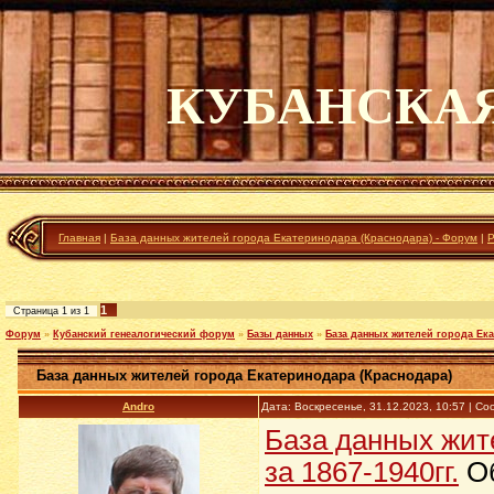
КУБАНСКА
Главная
|
База данных жителей города Екатеринодара (Краснодара) - Форум
|
Р
1
Страница
1
из
1
Форум
»
Кубанский генеалогический форум
»
Базы данных
»
База данных жителей города Ек
База данных жителей города Екатеринодара (Краснодара)
Andro
Дата: Воскресенье, 31.12.2023, 10:57 | С
База данных жит
за 1867-1940гг.
Об