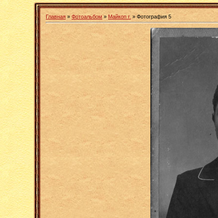
Главная
»
Фотоальбом
»
Майкоп г.
» Фотография 5