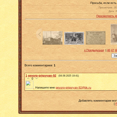
Просьба, если есть 
Просмотров
: 18
Дата
: 
Просмотреть ф
« Предыдущая
|
46
47
4
Всего комментариев
:
1
1
gevorg-grigoryan-92
(04.09.2025 19:41)
0
Напишите мне
gevorg-grigoryan-92@bk.ru
Добавлять комментарии мог
[
Р