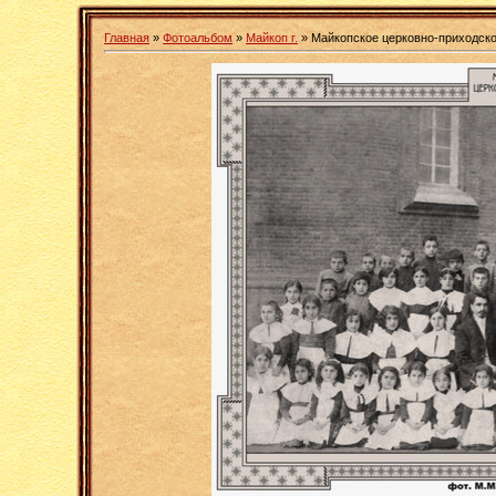
Главная
»
Фотоальбом
»
Майкоп г.
» Майкопское церковно-приходск