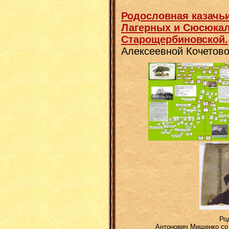
Родословная казачь
Лагерных и Сюсюкало
Старощербиновской.
Алексеевной Кочетово
Родословно
Антонович Мищенко со