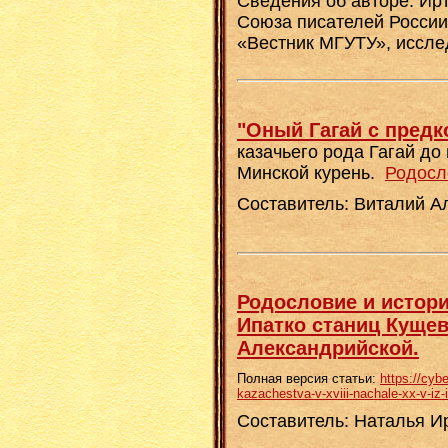
Сведения об авторе: Ир
Союза писателей России
«Вестник МГУТУ», иссле
"Оный Гагай с предко
казачьего рода Гагай до
Минской курень.
Родосл
Составитель: Виталий Ал
Родословие и истори
Ипатко станиц Кущев
Александрийской.
Полная версия статьи:
https://cybe
kazachestva-v-xviii-nachale-xx-v-iz-
Составитель: Наталья И