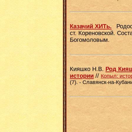
Казачий ХИТь.
Родос
ст. Кореновской. Сос
Богомоловым.
Кияшко Н.В.
Род Кияш
истории
//
Копыл: исто
(7). - Славянск-на-Кубани