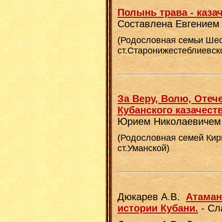
Полынь трава - каза
Составлена Евгением
(Родословная семьи Шес
ст.Старонижестеблиевск
За Веру, Волю, Отеч
Кубанского казачества
Юрием Николаевичем
(Родословная семей Кир
ст.Уманской)
Дюкарев А.В.
Атаман 
истории Кубани.
- Сл