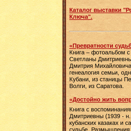
Каталог выставки "Р
Ключа".
«Превратности судь
Книга – фотоальбом 
Светланы Дмитриевны 
Дмитрия Михайловича 
генеалогия семьи, одн
Кубани, из станицы Пе
Волги, из Саратова.
«Достойно жить вопр
Книга с воспоминани
Дмитриевны (1939 - н.
кубанских казаках и с
судьбе. Размышления 