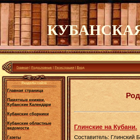
КУБАНСКА
Главная
|
Родословные
|
Регистрация
|
Вход
Разделы сайта
Главная страница
Род
Памятные книжки,
Кубанские Календари
Кубанские сборники
Кубанские областные
Глинские на Кубани.
ведомости
Составитель: Глинский
Газеты