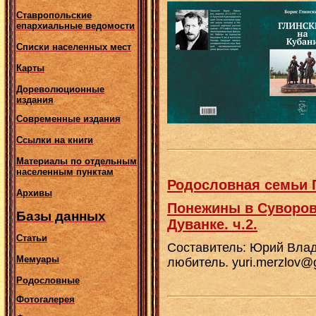
Ставропольские
епархиальные ведомости
Списки населенных мест
Карты
Дореволюционные
издания
Современные издания
Ссылки на книги
Материалы по отдельным
населенным пунктам
Родословная семьи П
Архивы
Понежины в Суворов
Базы данных
Дуванке. ч.2.
Статьи
Составитель: Юрий Влад
Мемуары
любитель. yuri.merzlov@
Родословные
Фотогалерея