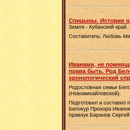
Спицыны. История о
Земля - Кубанский край.
Составитель: Любовь М
Иванами, не помнящ
права быть. Род Бел
хронологический спр
Родословная семьи Бело
(Новомихайловской).
Подготовил и составил п
Белокур Прохора Иванов
правнук Баранов Сергей