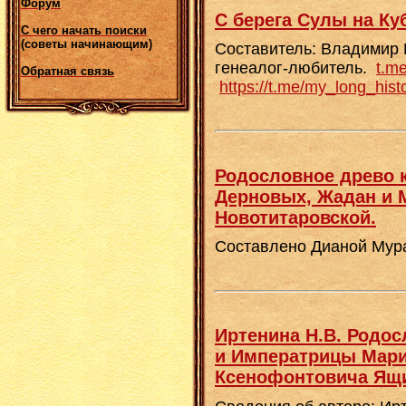
Форум
С берега Сулы на Ку
С чего начать поиски
(советы начинающим)
Составитель: Владимир
генеалог-любитель.
t.m
Обратная связь
https://t.me/my_long_hist
Родословное древо к
Дерновых, Жадан и М
Новотитаровской.
Составлено Дианой Мур
Иртенина Н.В. Родос
и Императрицы Мар
Ксенофонтовича Ящи