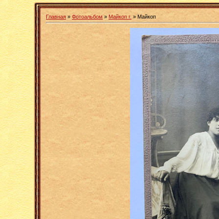
Главная
»
Фотоальбом
»
Майкоп г.
» Майкоп