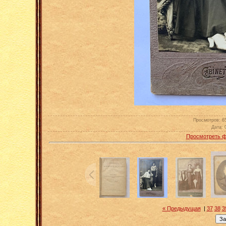
Просмотров
: 6
Дата
: 
Просмотреть ф
« Предыдущая
|
37
38
3