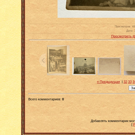
Просмотров
: 4
Дата
: 
Просмотреть ф
« Предыдущая
|
32
33
3
Всего комментариев
:
0
Добавлять комментарии мог
[
Р