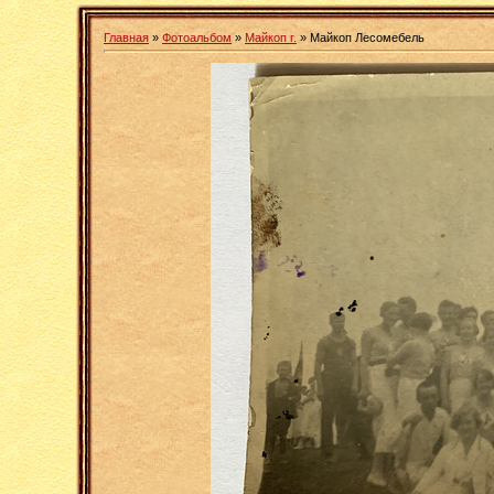
Главная
»
Фотоальбом
»
Майкоп г.
» Майкоп Лесомебель