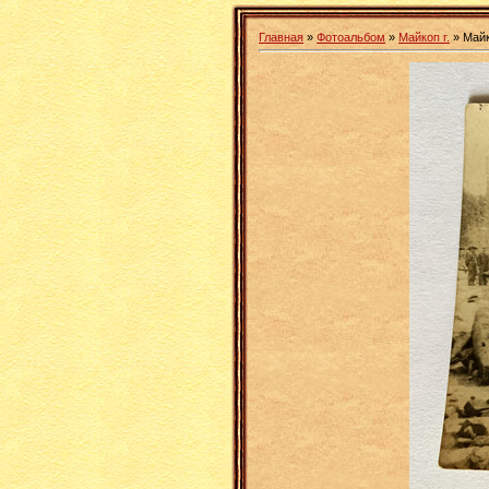
Главная
»
Фотоальбом
»
Майкоп г.
» Май