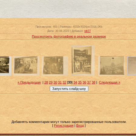
Просмотров
: 463 |
Размеры
: 4032x3024px/2318.0Kb
Дата
: 30.08.2023 |
Добавил
:
tdt77
Просмотреть фотографию в реальном размере
« Предыдущая
|
28
29
30
31
32
[
33
]
34
35
36
37
38
|
Следующая »
Добавлять комментарии могут только зарегистрированные пользователи.
[
Регистрация
|
Вход
]