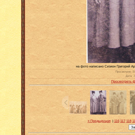
на фото написано Сизион Григорий Ар
Просмотров
: 5
Дата
: 
Просмотреть ф
« Предыдущая
|
116
117
118
1