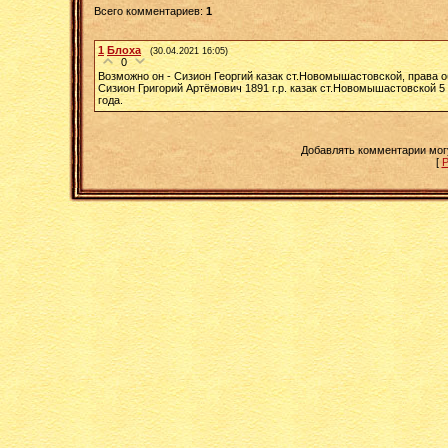
Всего комментариев
:
1
1
Блоха
(30.04.2021 16:05)
0
Возможно он - Сизион Георгий казак ст.Новомышастовской, права обр
Сизион Григорий Артёмович 1891 г.р. казак ст.Новомышастовской 5
года.
Добавлять комментарии мог
[
Р