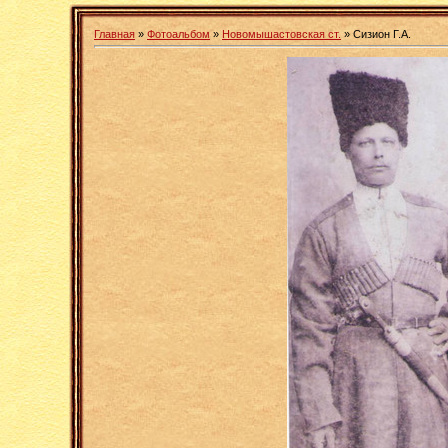
Главная
»
Фотоальбом
»
Новомышастовская ст.
» Сизион Г.А.