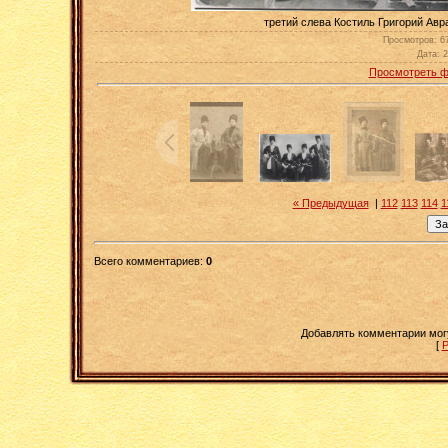
третий слева Костиль Григорий Авр
Просмотров
: 6
Дата
: 
Просмотреть ф
« Предыдущая
|
112
113
114
1
Всего комментариев
:
0
Добавлять комментарии мог
[
Р