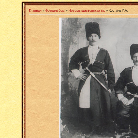
Главная
»
Фотоальбом
»
Новомышастовская ст.
» Костиль Г.А.