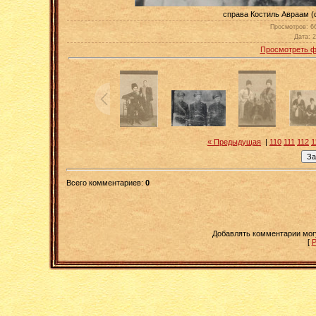
справа Костиль Авраам (
Просмотров
: 6
Дата
: 
Просмотреть ф
« Предыдущая
|
110
111
112
1
Всего комментариев
:
0
Добавлять комментарии мог
[
Р